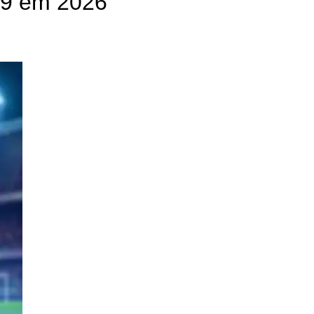
t9 em 2026