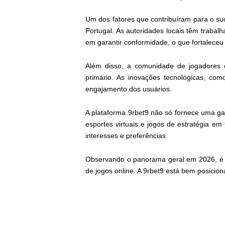
Um dos fatores que contribuíram para o s
Portugal. As autoridades locais têm trabal
em garantir conformidade, o que fortaleceu
Além disso, a comunidade de jogadores 
primário. As inovações tecnológicas, com
engajamento dos usuários.
A plataforma 9rbet9 não só fornece uma ga
esportes virtuais e jogos de estratégia em
interesses e preferências.
Observando o panorama geral em 2026, é e
de jogos online. A 9rbet9 está bem posicio