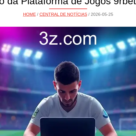
o da Plataforma de Jogos 9rbe
HOME
/
CENTRAL DE NOTÍCIAS
/ 2026-05-25