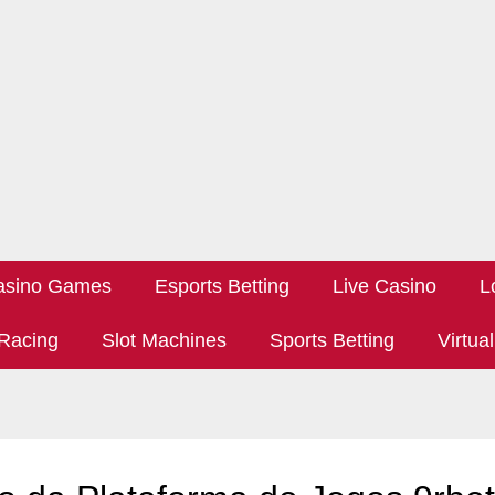
asino Games
Esports Betting
Live Casino
L
Racing
Slot Machines
Sports Betting
Virtua