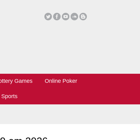
ottery Games
Online Poker
l Sports