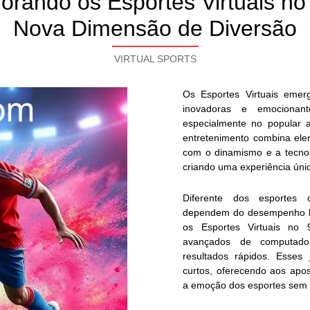
lorando os Esportes Virtuais n
Nova Dimensão de Diversão
VIRTUAL SPORTS
Os Esportes Virtuais eme
inovadoras e emocionan
especialmente no popular a
entretenimento combina elem
com o dinamismo e a tecnol
criando uma experiência úni
Diferente dos esportes 
dependem do desempenho hu
os Esportes Virtuais no 
avançados de computador
resultados rápidos. Esses
curtos, oferecendo aos apo
a emoção dos esportes sem 