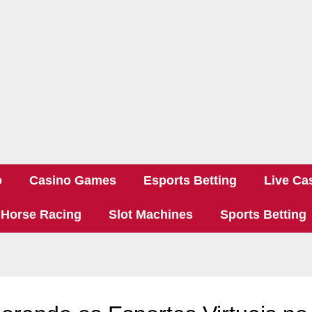
o
Casino Games
Esports Betting
Live Ca
Horse Racing
Slot Machines
Sports Betting