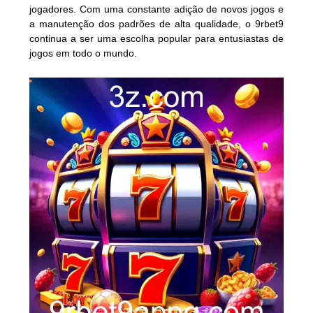
jogadores. Com uma constante adição de novos jogos e
a manutenção dos padrões de alta qualidade, o 9rbet9
continua a ser uma escolha popular para entusiastas de
jogos em todo o mundo.