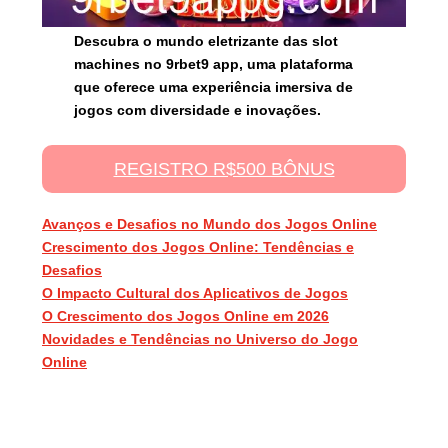
Descubra o mundo eletrizante das slot
machines no 9rbet9 app, uma plataforma
que oferece uma experiência imersiva de
jogos com diversidade e inovações.
REGISTRO R$500 BÔNUS
Avanços e Desafios no Mundo dos Jogos Online
Crescimento dos Jogos Online: Tendências e
Desafios
O Impacto Cultural dos Aplicativos de Jogos
O Crescimento dos Jogos Online em 2026
Novidades e Tendências no Universo do Jogo
Online