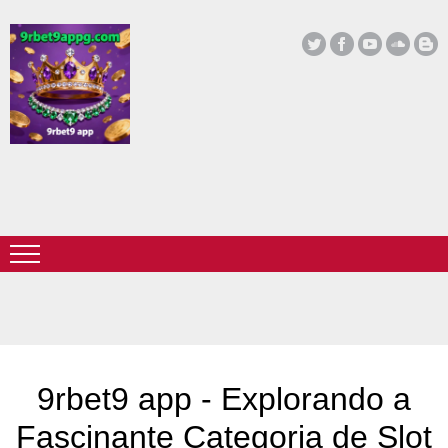
9rbet9 app - Explorando a
Fascinante Categoria de Slot