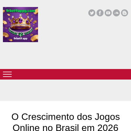
O Crescimento dos Jogos
Online no Brasil em 2026