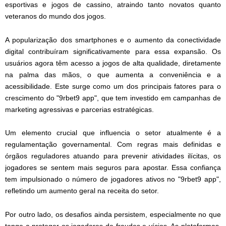
esportivas e jogos de cassino, atraindo tanto novatos quanto
veteranos do mundo dos jogos.
A popularização dos smartphones e o aumento da conectividade
digital contribuíram significativamente para essa expansão. Os
usuários agora têm acesso a jogos de alta qualidade, diretamente
na palma das mãos, o que aumenta a conveniência e a
acessibilidade. Este surge como um dos principais fatores para o
crescimento do "9rbet9 app", que tem investido em campanhas de
marketing agressivas e parcerias estratégicas.
Um elemento crucial que influencia o setor atualmente é a
regulamentação governamental. Com regras mais definidas e
órgãos reguladores atuando para prevenir atividades ilícitas, os
jogadores se sentem mais seguros para apostar. Essa confiança
tem impulsionado o número de jogadores ativos no "9rbet9 app",
refletindo um aumento geral na receita do setor.
Por outro lado, os desafios ainda persistem, especialmente no que