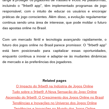
tange a proteger os jogadores de fraudes e vícios. As plataformas,
incluindo o "9rbet9 app", têm implementado programas de jogo
responsável, com o intuito de educar os usuários e encorajar
práticas de jogo conscientes. Além disso, a evolução regulamentar
continua sendo uma área de interesse, que pode moldar o futuro
das apostas online no Brasil.
Com um mercado fértil e tecnologia avançando rapidamente, o
futuro dos jogos online no Brasil parece promissor. O "9rbet9 app"
está bem posicionado para capitalizar essas oportunidades,
enquanto continua a inovar e adaptar-se às mudantes dinâmicas
de mercado e às preferências dos jogadores.
Related pages
O Impacto do 9rbet9 na Indústria de Jogos Online
Tudo sobre o 9rbet9: A Nova Sensação do Jogo Online
Ascensão do 9rbet9: O Crescimento dos Jogos Online no Brasil
Tendências e Inovações no Universo dos Jogos Online
Tendências e Inovações no Mundo dos Jogos Online