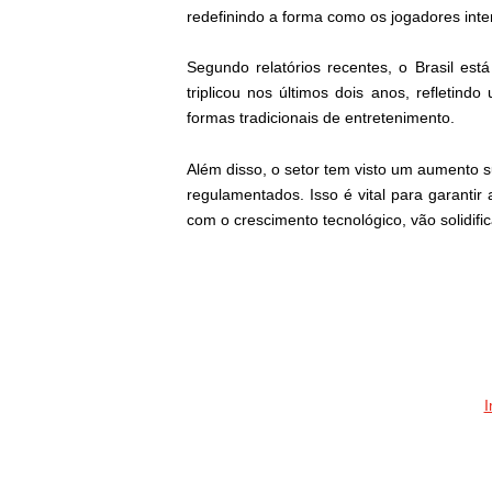
redefinindo a forma como os jogadores int
Segundo relatórios recentes, o Brasil e
triplicou nos últimos dois anos, refletin
formas tradicionais de entretenimento.
Além disso, o setor tem visto um aumento s
regulamentados. Isso é vital para garantir
com o crescimento tecnológico, vão solidific
I