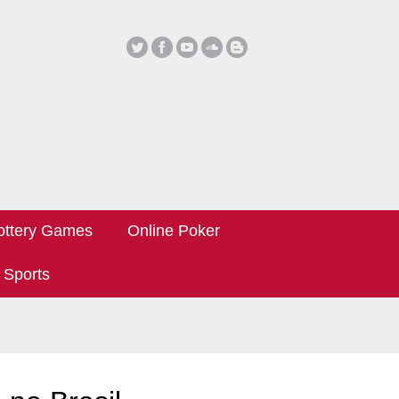
ottery Games
Online Poker
l Sports