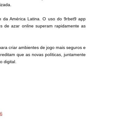
izada.
e da América Latina. O uso do 9rbet9 app
ogos de azar online superam rapidamente as
para criar ambientes de jogo mais seguros e
creditam que as novas políticas, juntamente
 digital.
26