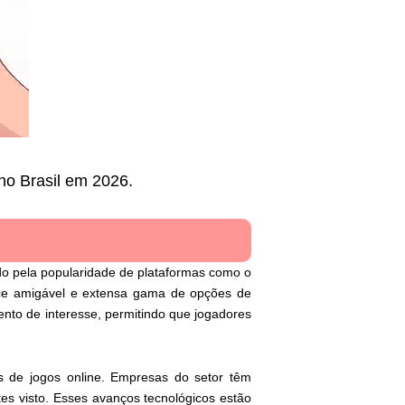
 no Brasil em 2026.
do pela popularidade de plataformas como o
face amigável e extensa gama de opções de
mento de interesse, permitindo que jogadores
s de jogos online. Empresas do setor têm
tes visto. Esses avanços tecnológicos estão