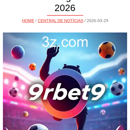
2026
HOME
/
CENTRAL DE NOTÍCIAS
/ 2026-03-29