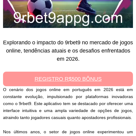
Explorando o impacto do 9rbet9 no mercado de jogos
online, tendências atuais e os desafios enfrentados
em 2026.
REGISTRO R$500 BÔNUS
O cenário dos jogos online em português em 2026 está em
constante evolução, impulsionado por plataformas inovadoras
como o 9rbet9. Este aplicativo tem se destacado por oferecer uma
interface intuitiva e uma ampla variedade de opções de jogos,
atraindo tanto jogadores casuais quanto apostadores profissionais.
Nos últimos anos, o setor de jogos online experimentou um