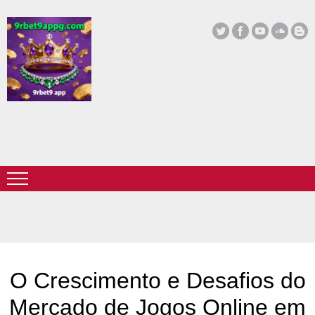
O Crescimento e Desafios do
Mercado de Jogos Online em