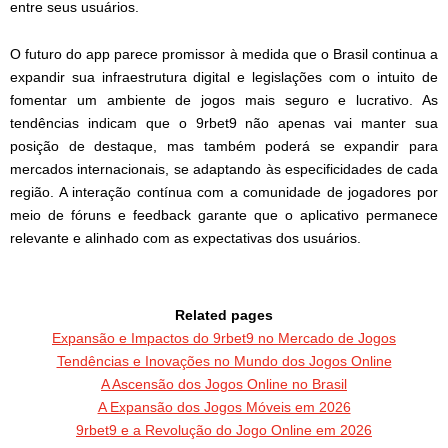
entre seus usuários.
O futuro do app parece promissor à medida que o Brasil continua a
expandir sua infraestrutura digital e legislações com o intuito de
fomentar um ambiente de jogos mais seguro e lucrativo. As
tendências indicam que o 9rbet9 não apenas vai manter sua
posição de destaque, mas também poderá se expandir para
mercados internacionais, se adaptando às especificidades de cada
região. A interação contínua com a comunidade de jogadores por
meio de fóruns e feedback garante que o aplicativo permanece
relevante e alinhado com as expectativas dos usuários.
Related pages
Expansão e Impactos do 9rbet9 no Mercado de Jogos
Tendências e Inovações no Mundo dos Jogos Online
A Ascensão dos Jogos Online no Brasil
A Expansão dos Jogos Móveis em 2026
9rbet9 e a Revolução do Jogo Online em 2026