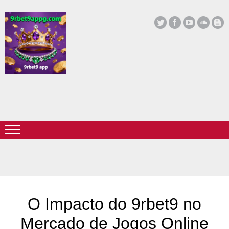
O Impacto do 9rbet9 no
Mercado de Jogos Online