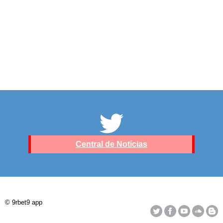
Central de Notícias
© 9rbet9 app