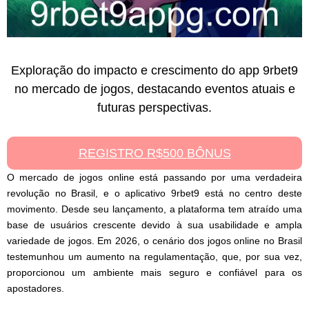
Exploração do impacto e crescimento do app 9rbet9
no mercado de jogos, destacando eventos atuais e
futuras perspectivas.
REGISTRO R$500 BÔNUS
O mercado de jogos online está passando por uma verdadeira
revolução no Brasil, e o aplicativo 9rbet9 está no centro deste
movimento. Desde seu lançamento, a plataforma tem atraído uma
base de usuários crescente devido à sua usabilidade e ampla
variedade de jogos. Em 2026, o cenário dos jogos online no Brasil
testemunhou um aumento na regulamentação, que, por sua vez,
proporcionou um ambiente mais seguro e confiável para os
apostadores.