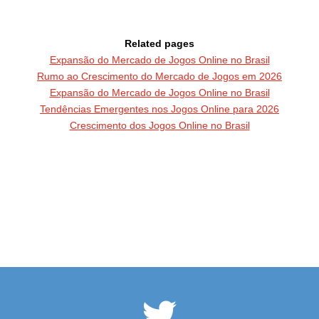
Related pages
Expansão do Mercado de Jogos Online no Brasil
Rumo ao Crescimento do Mercado de Jogos em 2026
Expansão do Mercado de Jogos Online no Brasil
Tendências Emergentes nos Jogos Online para 2026
Crescimento dos Jogos Online no Brasil