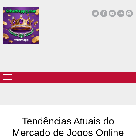
Tendências Atuais do
Mercado de Jogos Online