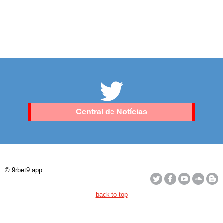
Central de Notícias
© 9rbet9 app
back to top