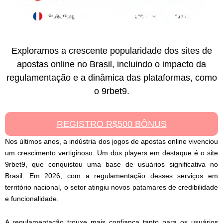
Exploramos a crescente popularidade dos sites de
apostas online no Brasil, incluindo o impacto da
regulamentação e a dinâmica das plataformas, como
o 9rbet9.
REGISTRO R$500 BÔNUS
Nos últimos anos, a indústria dos jogos de apostas online vivenciou
um crescimento vertiginoso. Um dos players em destaque é o site
9rbet9, que conquistou uma base de usuários significativa no
Brasil. Em 2026, com a regulamentação desses serviços em
território nacional, o setor atingiu novos patamares de credibilidade
e funcionalidade.
A regulamentação trouxe mais confiança tanto para os usuários