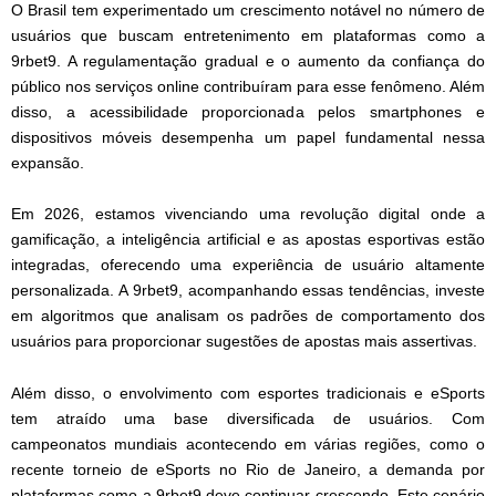
O Brasil tem experimentado um crescimento notável no número de
usuários que buscam entretenimento em plataformas como a
9rbet9. A regulamentação gradual e o aumento da confiança do
público nos serviços online contribuíram para esse fenômeno. Além
disso, a acessibilidade proporcionada pelos smartphones e
dispositivos móveis desempenha um papel fundamental nessa
expansão.
Em 2026, estamos vivenciando uma revolução digital onde a
gamificação, a inteligência artificial e as apostas esportivas estão
integradas, oferecendo uma experiência de usuário altamente
personalizada. A 9rbet9, acompanhando essas tendências, investe
em algoritmos que analisam os padrões de comportamento dos
usuários para proporcionar sugestões de apostas mais assertivas.
Além disso, o envolvimento com esportes tradicionais e eSports
tem atraído uma base diversificada de usuários. Com
campeonatos mundiais acontecendo em várias regiões, como o
recente torneio de eSports no Rio de Janeiro, a demanda por
plataformas como a 9rbet9 deve continuar crescendo. Este cenário