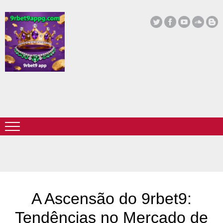
A Ascensão do 9rbet9:
Tendências no Mercado de