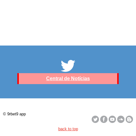
Central de Notícias
© 9rbet9 app
back to top