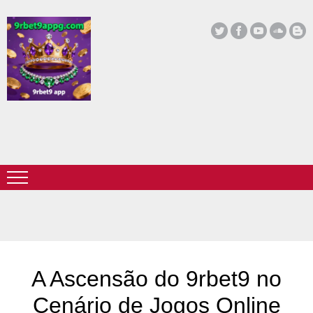
A Ascensão do 9rbet9 no
Cenário de Jogos Online