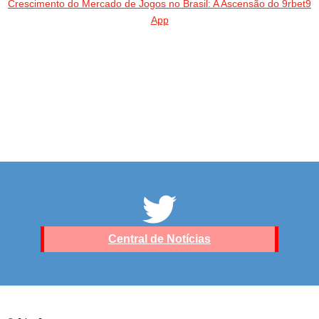
Crescimento do Mercado de Jogos no Brasil: A Ascensão do 9rbet9
App
Central de Notícias