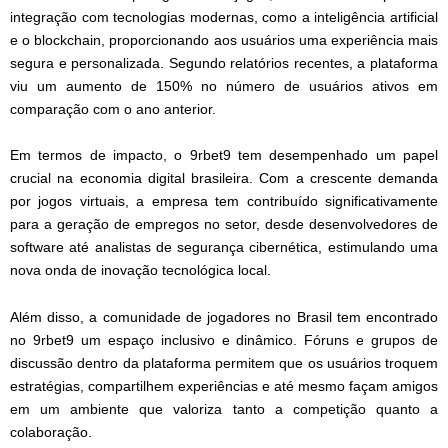
integração com tecnologias modernas, como a inteligência artificial
e o blockchain, proporcionando aos usuários uma experiência mais
segura e personalizada. Segundo relatórios recentes, a plataforma
viu um aumento de 150% no número de usuários ativos em
comparação com o ano anterior.
Em termos de impacto, o 9rbet9 tem desempenhado um papel
crucial na economia digital brasileira. Com a crescente demanda
por jogos virtuais, a empresa tem contribuído significativamente
para a geração de empregos no setor, desde desenvolvedores de
software até analistas de segurança cibernética, estimulando uma
nova onda de inovação tecnológica local.
Além disso, a comunidade de jogadores no Brasil tem encontrado
no 9rbet9 um espaço inclusivo e dinâmico. Fóruns e grupos de
discussão dentro da plataforma permitem que os usuários troquem
estratégias, compartilhem experiências e até mesmo façam amigos
em um ambiente que valoriza tanto a competição quanto a
colaboração.