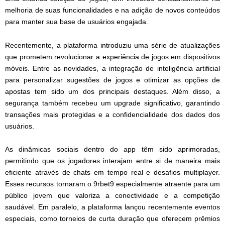
melhoria de suas funcionalidades e na adição de novos conteúdos
para manter sua base de usuários engajada.
Recentemente, a plataforma introduziu uma série de atualizações
que prometem revolucionar a experiência de jogos em dispositivos
móveis. Entre as novidades, a integração de inteligência artificial
para personalizar sugestões de jogos e otimizar as opções de
apostas tem sido um dos principais destaques. Além disso, a
segurança também recebeu um upgrade significativo, garantindo
transações mais protegidas e a confidencialidade dos dados dos
usuários.
As dinâmicas sociais dentro do app têm sido aprimoradas,
permitindo que os jogadores interajam entre si de maneira mais
eficiente através de chats em tempo real e desafios multiplayer.
Esses recursos tornaram o 9rbet9 especialmente atraente para um
público jovem que valoriza a conectividade e a competição
saudável. Em paralelo, a plataforma lançou recentemente eventos
especiais, como torneios de curta duração que oferecem prêmios