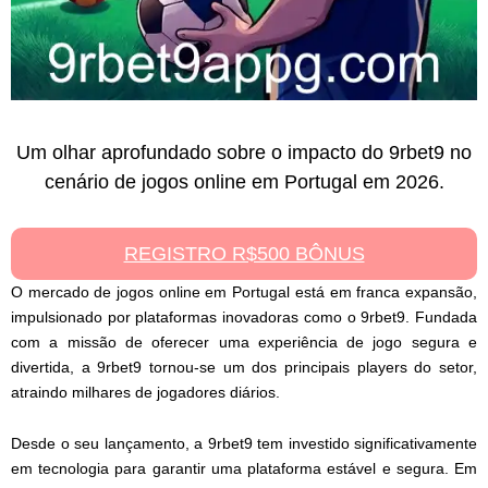
Um olhar aprofundado sobre o impacto do 9rbet9 no
cenário de jogos online em Portugal em 2026.
REGISTRO R$500 BÔNUS
O mercado de jogos online em Portugal está em franca expansão,
impulsionado por plataformas inovadoras como o 9rbet9. Fundada
com a missão de oferecer uma experiência de jogo segura e
divertida, a 9rbet9 tornou-se um dos principais players do setor,
atraindo milhares de jogadores diários.
Desde o seu lançamento, a 9rbet9 tem investido significativamente
em tecnologia para garantir uma plataforma estável e segura. Em