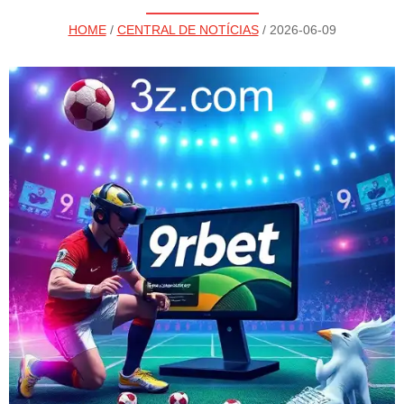
HOME
/
CENTRAL DE NOTÍCIAS
/ 2026-06-09