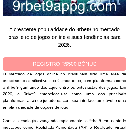
A crescente popularidade do 9rbet9 no mercado
brasileiro de jogos online e suas tendências para
2026.
REGISTRO R$500 BÔNUS
O mercado de jogos online no Brasil tem sido uma área de
crescimento significativo nos últimos anos, com plataformas como
o 9rbet9 ganhando destaque entre os entusiastas dos jogos. Em
2026, o 9rbet9 estabeleceu-se como uma das principais
plataformas, atraindo jogadores com sua interface amigável e uma
ampla variedade de opções de jogo.
Com a tecnologia avançando rapidamente, o 9rbet9 tem adotado
inovações como Realidade Aumentada (AR) e Realidade Virtual